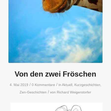
Von den zwei Fröschen
/
/
4. Mai 2019
0 Kommentare
in
Aktuell
,
Kurzgeschichten
,
/
Zen-Geschichten
von
Richard Weigerstorfer