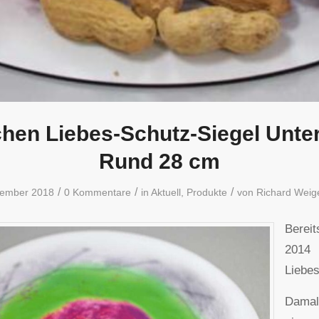
chen Liebes-Schutz-Siegel Unte
Rund 28 cm
/
/
/
vember 2018
0 Kommentare
in
Aktuell
,
Produkte
von
Richard Weige
Berei
2014
Liebes
Dama