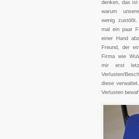
denken, das ist
warum unser
wenig zustößt.
mal ein paar F
einer Hand abz
Freund, der ei
Firma wie WuW
mir erst le
Verlusten/Besc
diese verwalte
Verlusten bewah