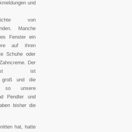
ckmeldungen und
berichte von
nden. Manche
des Fenster ein
ere auf ihren
die Schuhe oder
 Zahncreme. Der
gsgeist ist
r groß und die
e, so unsere
nd Pendler und
aben bisher die
itten hat, hatte