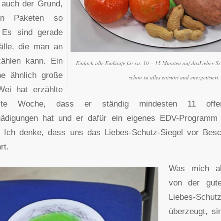
 auch der Grund,
en Paketen so
 Es sind gerade
älle, die man an
ählen kann. Ein
Einfach alle Einkäufe für ca. 10 – 15 Minuten auf dasLiebes-Sc
ne ähnlich große
schon ist alles entstört und energetisiert.
ei hat erzählte
tzte Woche, dass er ständig mindesten 11 offe
hädigungen hat und er dafür ein eigenes EDV-Programm er
t. Ich denke, dass uns das Liebes-Schutz-Siegel vor Bes
rt.
Was mich a
von der gut
Liebes-Schutz
überzeugt, si