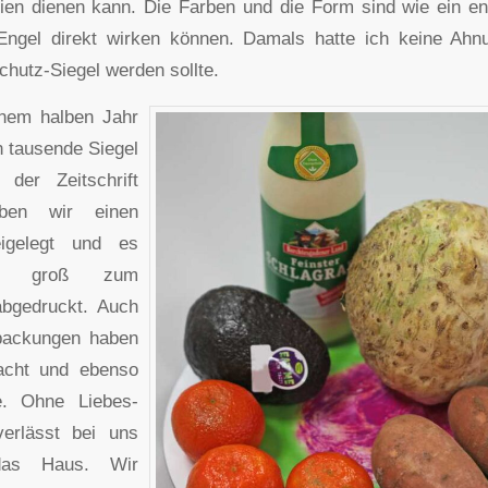
ien dienen kann. Die Farben und die Form sind wie ein en
Engel direkt wirken können. Damals hatte ich keine Ahnu
chutz-Siegel werden sollte.
inem halben Jahr
n tausende Siegel
 der Zeitschrift
aben wir einen
eigelegt und es
nz groß zum
bgedruckt. Auch
packungen haben
acht und ebenso
e. Ohne Liebes-
verlässt bei uns
das Haus. Wir