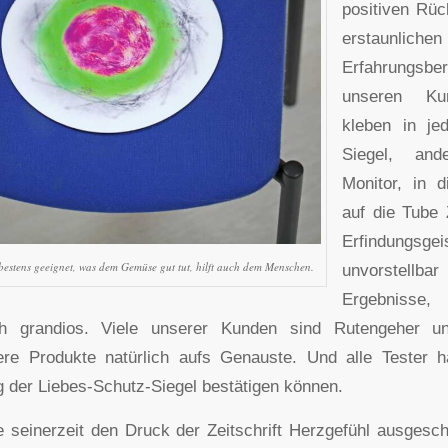
positiven Rü
erstaunlichen
Erfahrungs
unseren Ku
kleben in je
Siegel, and
Monitor, in 
auf die Tube
Erfindun
 bestens geeignet, was dem Gemüse gut tut, hilft auch dem Menschen.
unvorstellba
Ergebniss
ch grandios. Viele unserer Kunden sind Rutengeher u
ere Produkte natürlich aufs Genauste. Und alle Tester h
g der Liebes-Schutz-Siegel bestätigen können.
e seinerzeit den Druck der Zeitschrift Herzgefühl ausgeschn