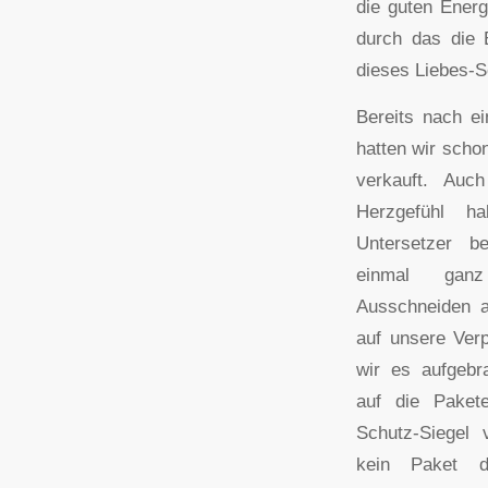
die guten Energ
durch das die 
dieses Liebes-S
Bereits nach e
hatten wir scho
verkauft. Auch
Herzgefühl h
Untersetzer b
einmal ga
Ausschneiden a
auf unsere Ver
wir es aufgebr
auf die Paket
Schutz-Siegel 
kein Paket 