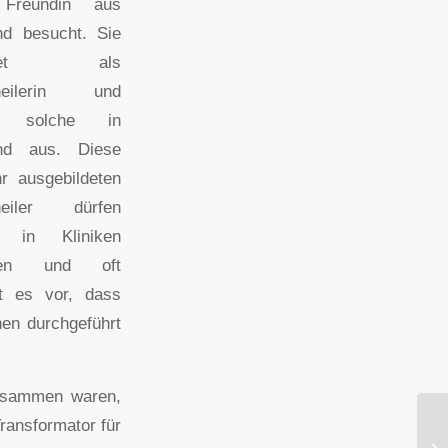
 Freundin aus
nd besucht. Sie
eitet als
theilerin und
et solche in
nd aus. Diese
hr ausgebildeten
heiler dürfen
r in Kliniken
iten und oft
 es vor, dass
nen durchgeführt
eisammen waren,
ransformator für