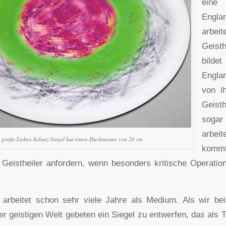
eine
Engla
arb
Geis
bild
Engla
von i
Geist
soga
arbe
 große Liebes-Schutz-Siegel hat einen Duchmesser von 28 cm
kommt
 Geistheiler anfordern, wenn besonders kritische Operatio
 arbeitet schon sehr viele Jahre als Medium. Als wir b
er geistigen Welt gebeten ein Siegel zu entwerfen, das als T