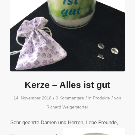
Kerze – Alles ist gut
/
/
/
14. November 2018
0 Kommentare
in
Produkte
von
Richard Weigerstorfer
Sehr geehrte Damen und Herren, liebe Freunde,